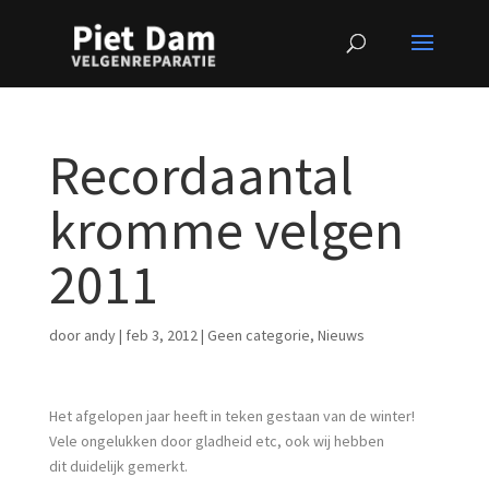
Recordaantal
kromme velgen
2011
door
andy
|
feb 3, 2012
|
Geen categorie
,
Nieuws
Het afgelopen jaar heeft in teken gestaan van de winter!
Vele ongelukken door gladheid etc, ook wij hebben
dit duidelijk gemerkt.