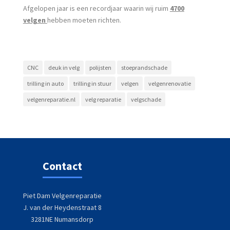
Afgelopen jaar is een recordjaar waarin wij ruim
4700
velgen
hebben moeten richten.
CNC
deuk in velg
polijsten
stoeprandschade
trilling in auto
trilling in stuur
velgen
velgenrenovatie
velgenreparatie.nl
velg reparatie
velgschade
Contact
Piet Dam Velgenreparatie
J. van der Heydenstraat 8
3281NE Numansdorp