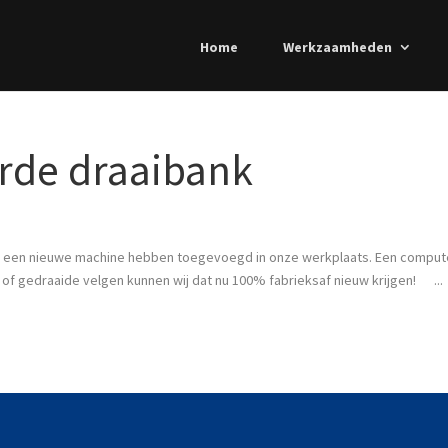
Home
Werkzaamheden
rde draaibank
en een nieuwe machine hebben toegevoegd in onze werkplaats. Een comput
e of gedraaide velgen kunnen wij dat nu 100% fabrieksaf nieuw krijgen! ...