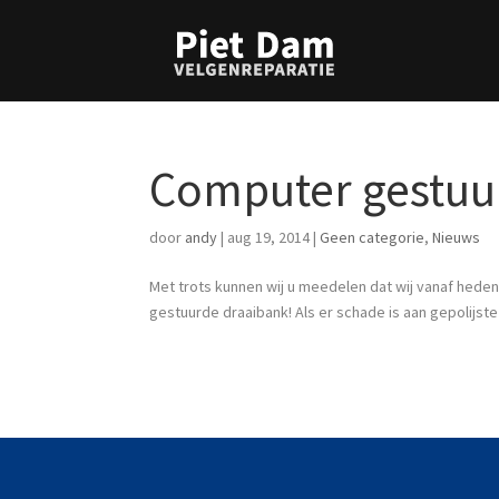
Computer gestuu
door
andy
|
aug 19, 2014
|
Geen categorie
,
Nieuws
Met trots kunnen wij u meedelen dat wij vanaf hed
gestuurde draaibank! Als er schade is aan gepolijst