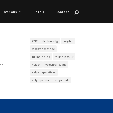
Over ons
Foto’s
Contact
CNC
deuk in velg
polijsten
stoeprandschade
trilling in auto
trilling in stuur
er
velgen
velgenrenovatie
velgenreparatie.nl
velg reparatie
velgschade