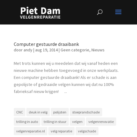
Computer gestuurde draaibank
door
andy
|
aug 19, 2014
|
Geen categorie
,
Nieuws
Met trots kunnen wij u meedelen dat wij vanaf heden een
nieuwe machine hebben toegevoegd in onze werkplaats.
Een computer gestuurde draaibank! Als er schade is aan
gepolijste of gedraaide velgen kunnen wij dat nu 100%
fabrieksaf nieuw krijgen! ...
CNC
deuk in velg
polijsten
stoeprandschade
trilling in auto
trilling in stuur
velgen
velgenrenovatie
velgenreparatie.nl
velg reparatie
velgschade