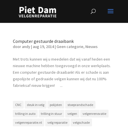
Computer gestuurde draaibank
door
andy
|
aug 19, 2014
|
Geen categorie
,
Nieuws
Met trots kunnen wij u meedelen dat wij vanaf heden een
nieuwe machine hebben toegevoegd in onze werkplaats.
Een computer gestuurde draaibank! Als er schade is aan
gepolijste of gedraaide velgen kunnen wij dat nu 100%
fabrieksaf nieuw krijgen! ...
CNC
deuk in velg
polijsten
stoeprandschade
trilling in auto
trilling in stuur
velgen
velgenrenovatie
velgenreparatie.nl
velg reparatie
velgschade